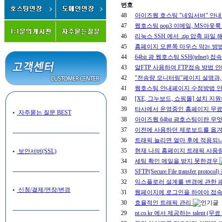
번호
48
아이즈웹 호스팅 "네임서버" 안내
47
웹호스팅 pop3 이메일, MS아웃룩
46
리눅스 SSH 에서 .zip 압축 파일
45
홈페이지 오른쪽 마우스 막는 방법
44
64bit 광 웹호스팅 SSH(telnet)
43
알FTP 사용하여 FTP접속 방법 안
42
"전송량 모니터링"페이지 설명과,
41
웹호스팅 안내페이지 수정방법 안내 (403
40
[XE, 그누보드, 쇼핑몰] 설치 
39
타사에서 운영중인 홈페이지 무료
자주묻는 질문 BEST
38
아이즈웹 64bit 광호스팅이란 무
37
이전에 사용하던 제로보드를 옮겨
36
트래픽 늘리면 얼마 후에 적용되
35
현재 나의 홈페이지 트래픽 사용량
보안서버(SSL)
34
세팅 확인 메일을 받지 못한경우
33
SFTP(Secure File transfer pr
32
익스플로러 설계를 변경에 관한
신청/결제/연장/변경
31
웹페이지에 로그인을 하여야 접
30
효율적인 트래픽 관리
29
nt.co.kr 에서 제공하는 talent