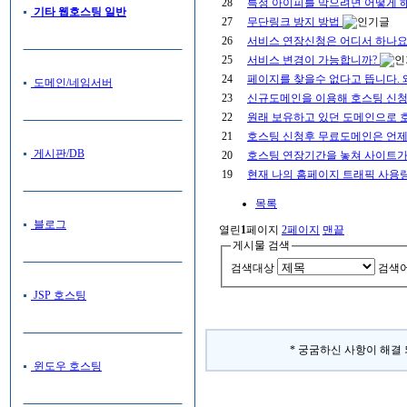
28
특정 아이피를 막으려면 어떻게 
기타 웹호스팅 일반
27
무단링크 방지 방법
26
서비스 연장신청은 어디서 하나요
25
서비스 변경이 가능합니까?
24
페이지를 찾을수 없다고 뜹니다.
도메인/네임서버
23
신규도메인을 이용해 호스팅 신청
22
원래 보유하고 있던 도메인으로 
21
호스팅 신청후 무료도메인은 언제
게시판/DB
20
호스팅 연장기간을 놓쳐 사이트가
19
현재 나의 홈페이지 트래픽 사용량
목록
블로그
열린
1
페이지
2
페이지
맨끝
게시물 검색
검색대상
검색
JSP 호스팅
* 궁굼하신 사항이 해결 
윈도우 호스팅